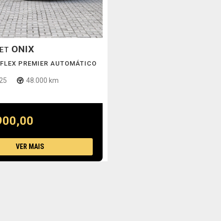
ONIX
LET
 FLEX PREMIER AUTOMÁTICO
25
48.000 km
900,00
VER MAIS