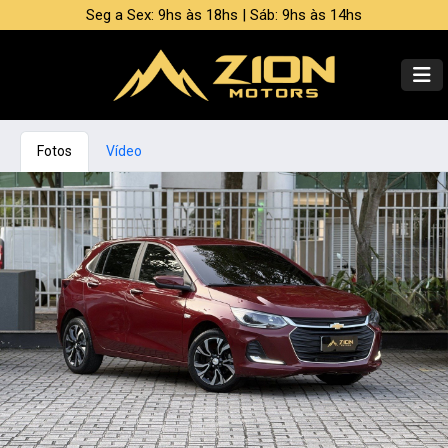
Seg a Sex: 9hs às 18hs | Sáb: 9hs às 14hs
Fotos
Vídeo