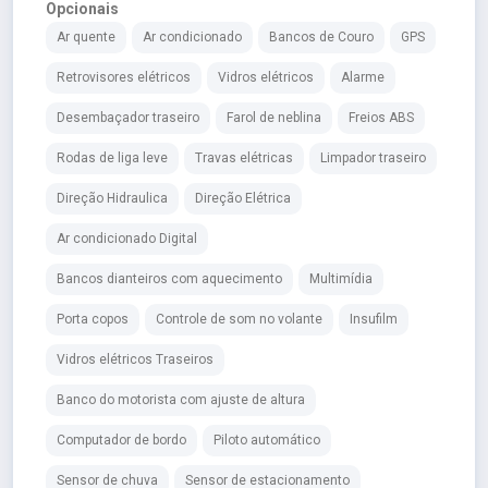
Opcionais
Ar quente
Ar condicionado
Bancos de Couro
GPS
Retrovisores elétricos
Vidros elétricos
Alarme
Desembaçador traseiro
Farol de neblina
Freios ABS
Rodas de liga leve
Travas elétricas
Limpador traseiro
Direção Hidraulica
Direção Elétrica
Ar condicionado Digital
Bancos dianteiros com aquecimento
Multimídia
Porta copos
Controle de som no volante
Insufilm
Vidros elétricos Traseiros
Banco do motorista com ajuste de altura
Computador de bordo
Piloto automático
Sensor de chuva
Sensor de estacionamento