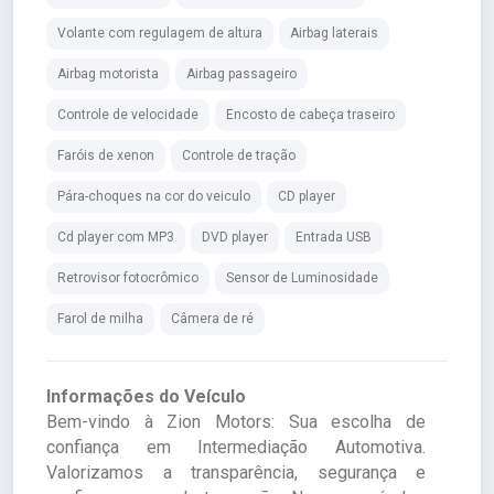
Volante com regulagem de altura
Airbag laterais
Airbag motorista
Airbag passageiro
Controle de velocidade
Encosto de cabeça traseiro
Faróis de xenon
Controle de tração
Pára-choques na cor do veiculo
CD player
Cd player com MP3
DVD player
Entrada USB
Retrovisor fotocrômico
Sensor de Luminosidade
Farol de milha
Câmera de ré
Informações do Veículo
Bem-vindo à Zion Motors: Sua escolha de
confiança em Intermediação Automotiva.
Valorizamos a transparência, segurança e