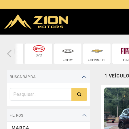
BYD
BMW
CHERY
CHEVROLET
FIA
1 VEÍCUL
BUSCA RÁPIDA
FILTROS
MARCA