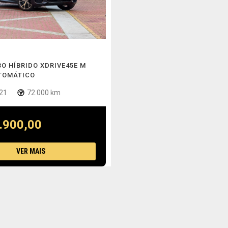
RBO HÍBRIDO XDRIVE45E M
TOMÁTICO
21
72.000 km
.900,00
VER MAIS