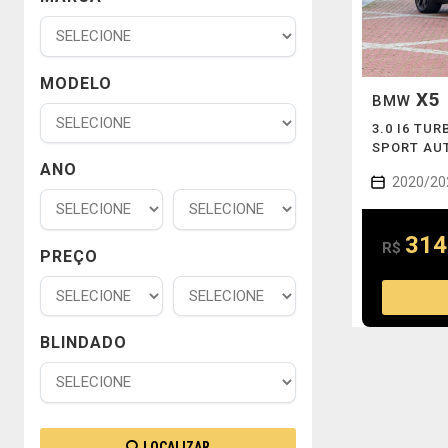
MODELO
X5
BMW
3.0 I6 TU
SPORT AU
ANO
2020/20
314
R$
PREÇO
BLINDADO
LOCALIZAR