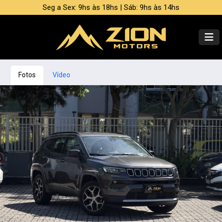
Seg a Sex: 9hs às 18hs | Sáb: 9hs às 14hs
Fotos
Vídeo