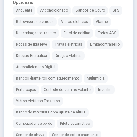
Opcionais
Ar quente
Ar condicionado
Bancos de Couro
GPS
Retrovisores elétricos
Vidros elétricos
Alarme
Desembaçador traseiro
Farol de neblina
Freios ABS
Rodas de liga leve
Travas elétricas
Limpador traseiro
Direção Hidraulica
Direção Elétrica
Ar condicionado Digital
Bancos dianteiros com aquecimento
Multimídia
Porta copos
Controle de som no volante
Insufilm
Vidros elétricos Traseiros
Banco do motorista com ajuste de altura
Computador de bordo
Piloto automático
Sensor de chuva
Sensor de estacionamento