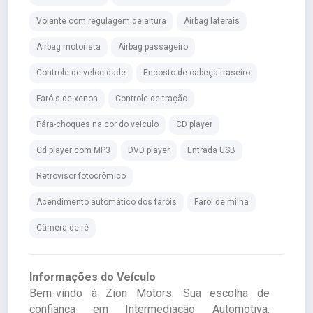
Volante com regulagem de altura
Airbag laterais
Airbag motorista
Airbag passageiro
Controle de velocidade
Encosto de cabeça traseiro
Faróis de xenon
Controle de tração
Pára-choques na cor do veiculo
CD player
Cd player com MP3
DVD player
Entrada USB
Retrovisor fotocrômico
Acendimento automático dos faróis
Farol de milha
Câmera de ré
Informações do Veículo
Bem-vindo à Zion Motors: Sua escolha de
confiança em Intermediação Automotiva.